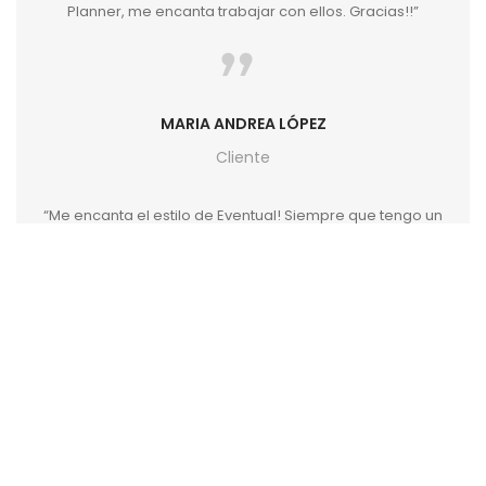
Planner, me encanta trabajar con ellos. Gracias!!”
MARIA ANDREA LÓPEZ
Cliente
“Me encanta el estilo de Eventual! Siempre que tengo un
evento los busco para encontrar lo último en
tendencias de mobiliarios y eventos, y nunca me
decepcionan. Mil gracias por la variedad y excelente
servicio siempre!”
MARCELA SADA
Cliente