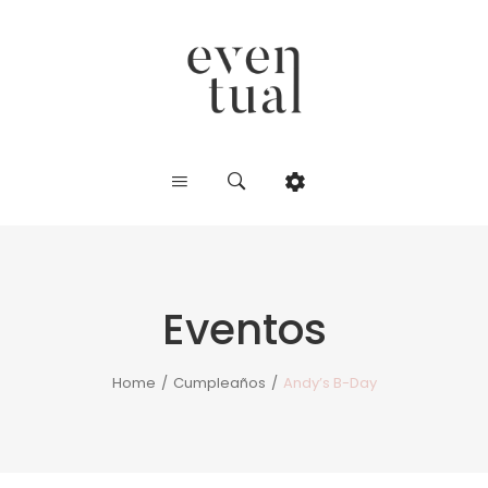
Eventos
Home
/
Cumpleaños
/
Andy’s B-Day