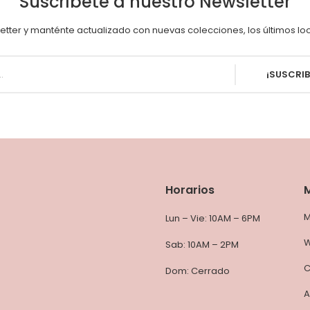
Suscríbete a nuestro Newsletter
etter y manténte actualizado con nuevas colecciones, los últimos loo
¡SUSCRIB
Horarios
M
Lun – Vie: 10AM – 6PM
W
Sab: 10AM – 2PM
C
Dom: Cerrado
A