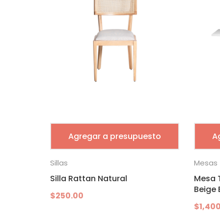
Agregar a presupuesto
A
Sillas
Mesas
Silla Rattan Natural
Mesa T
Beige 
$
250.00
$
1,40