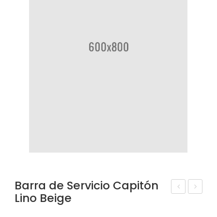
Barra de Servicio Capitón
Lino Beige
ale
arr
nta
a