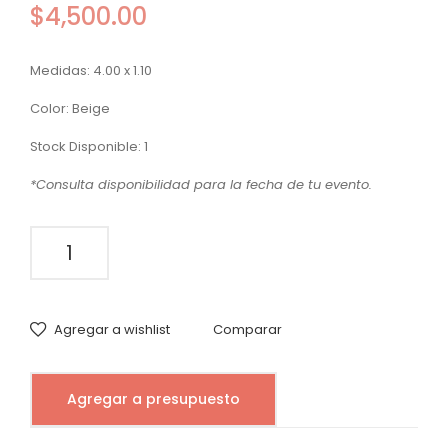
$
4,500.00
dor
de
Ext
Ser
Medidas: 4.00 x 1.10
erio
vici
r
o
Color: Beige
Pla
Ma
Stock Disponible: 1
ta
der
*Consulta disponibilidad para la fecha de tu evento.
a
Ne
Barra
gra
de
Servicio
Capitón
Agregar a wishlist
Comparar
Lino
Beige
quantity
Agregar a presupuesto