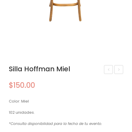
Silla Hoffman Miel
illa
illa
$
150.00
Rat
Loui
tan
s
Color: Miel
Nat
XV
ural
Rat
102 unidades.
tan
*Consulta disponibilidad para la fecha de tu evento.