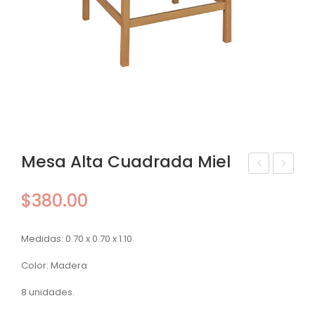
Mesa Alta Cuadrada Miel
esa
esa
$
380.00
Alt
Alt
a
a
Medidas: 0.70 x 0.70 x 1.10
Cu
Cu
adr
adr
Color: Madera
ad
ad
8 unidades.
a
a