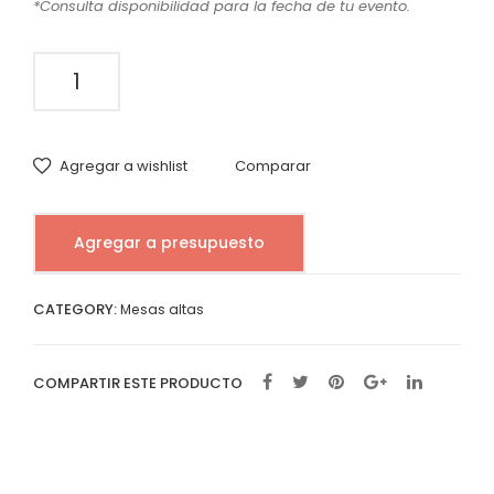
*Consulta disponibilidad para la fecha de tu evento.
XL
Ne
Filo
gra
Mesa
Dor
Alta
ad
Cuadrada
o
Miel
Agregar a wishlist
Comparar
quantity
Agregar a presupuesto
CATEGORY:
Mesas altas
COMPARTIR ESTE PRODUCTO