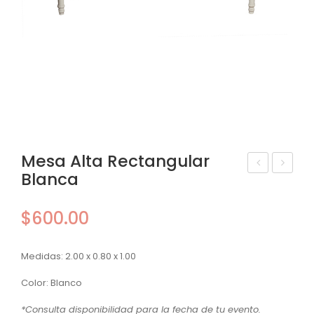
Mesa Alta Rectangular
Blanca
esa
esa
Alt
Alt
$
600.00
a
a
Rec
Cu
Medidas: 2.00 x 0.80 x 1.00
tan
adr
gul
ad
Color: Blanco
ar
a
*Consulta disponibilidad para la fecha de tu evento.