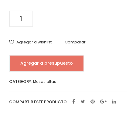
Ne
XL
gra
Filo
Mesa
Dor
Alta
ad
Rectangular
Blanca
o
Agregar a wishlist
Comparar
quantity
Agregar a presupuesto
CATEGORY:
Mesas altas
COMPARTIR ESTE PRODUCTO