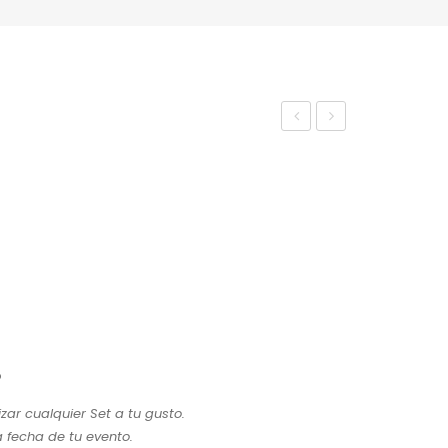
et
et
de
Civi
Gra
l 6
pas
Cris
tal
Filo
Dor
ad
o
o
ar cualquier Set a tu gusto.
a fecha de tu evento.