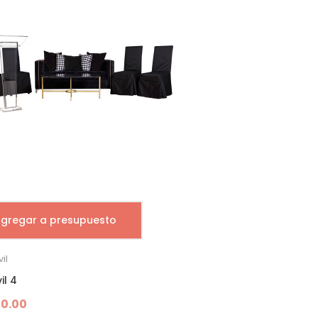
gregar a presupuesto
il
il 4
00.00