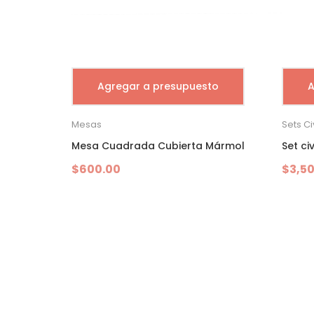
Agregar a presupuesto
A
Mesas
Sets Civ
Mesa Cuadrada Cubierta Mármol
Set civ
$
600.00
$
3,5