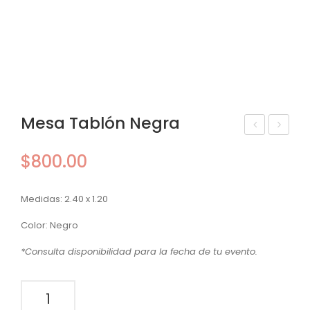
Mesa Tablón Negra
esa
esa
$
800.00
Ta
Rec
bló
tan
Medidas: 2.40 x 1.20
n
gul
No
ar
Color: Negro
gal
Pat
*Consulta disponibilidad para la fecha de tu evento.
a
Tor
Mesa
no
Tablón