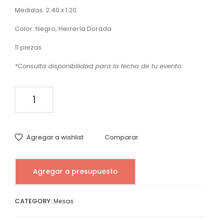
con
con
Medidas: 2.40 x 1.20
Cu
Cu
bier
bier
Color: Negro, Herrería Dorada
ta
ta
11 piezas
Lino
Lino
*Consulta disponibilidad para la fecha de tu evento.
Gris
Bei
Bas
ge
Mesa
e
Bas
Tablón
Her
e
con
rerí
Her
Cubierta
Agregar a wishlist
Comparar
a
rerí
Lino
Negra
Dor
a
Base
ad
Ne
Agregar a presupuesto
Herrería
a
gra
Dorada
quantity
CATEGORY:
Mesas