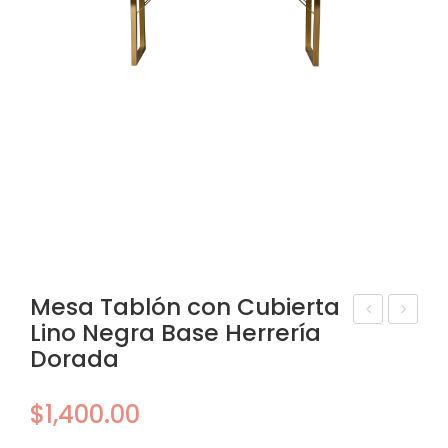
Mesa Tablón con Cubierta
Lino Negra Base Herrería
esa
esa
Dorada
Ta
Ta
bló
bló
$
1,400.00
n
n