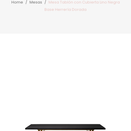
Home
/
Mesas
/
Mesa Tablón con Cubierta Lino Negra
Base Herrería Dorada